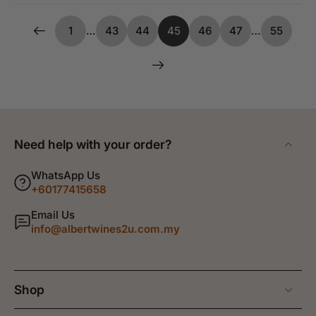
1
…
43
44
45
46
47
…
55
Need help with your order?
WhatsApp Us
+60177415658
Email Us
info@albertwines2u.com.my
Shop