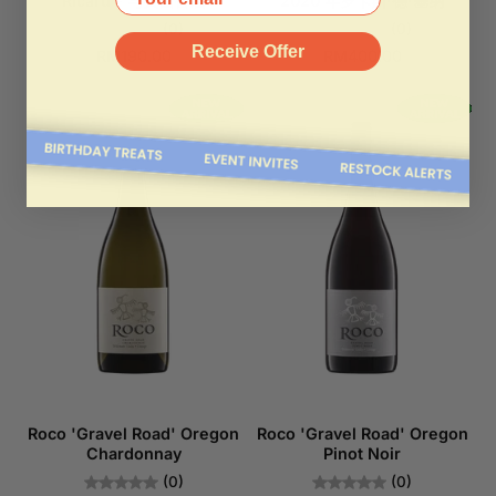
Ricard - 马赛茴香酒
2020 年罗卡斯·德·塞纳
(0)
(0)
Receive Offer
RM190.00
RM400.00
Roco 'Gravel Road' Oregon
Roco 'Gravel Road' Oregon
Chardonnay
Pinot Noir
(0)
(0)