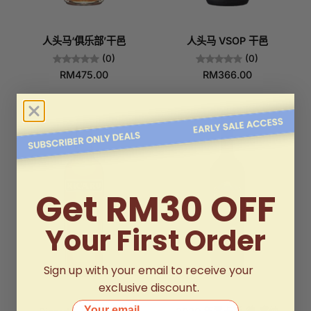
人头马‘俱乐部’干邑
人头马 VSOP 干邑
(0)
(0)
RM475.00
RM366.00
Get RM30 OFF
Your First Order
Sign up with your email to receive your
exclusive discount.
Your email